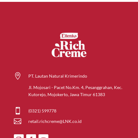

PT. Lautan Natural Krimerindo
Jl. Mojosari - Pacet No.Km. 4, Pesanggrahan, Kec.
Kutorejo, Mojokerto, Jawa Timur 61383

(0321) 599778

retail.richcreme@LNK.co.id