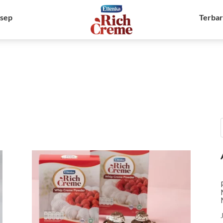
sep
Terba