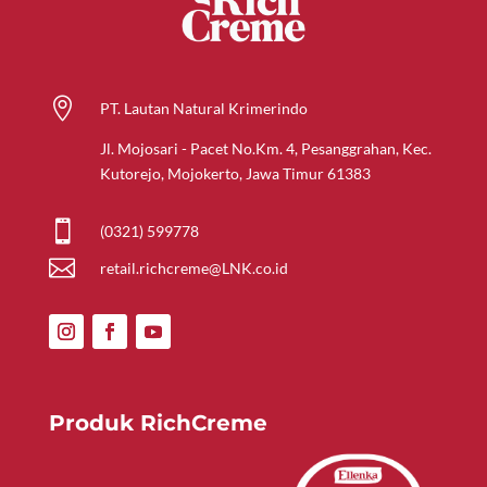

PT. Lautan Natural Krimerindo
Jl. Mojosari - Pacet No.Km. 4, Pesanggrahan, Kec.
Kutorejo, Mojokerto, Jawa Timur 61383

(0321) 599778

retail.richcreme@LNK.co.id
Produk RichCreme