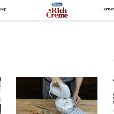
sep
Terba