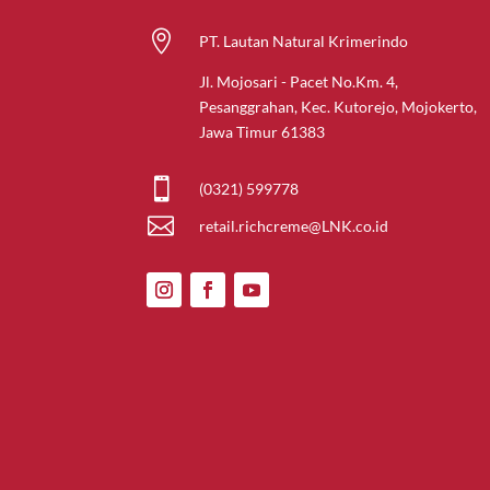

PT. Lautan Natural Krimerindo
Jl. Mojosari - Pacet No.Km. 4,
Pesanggrahan, Kec. Kutorejo, Mojokerto,
Jawa Timur 61383

(0321) 599778

retail.richcreme@LNK.co.id