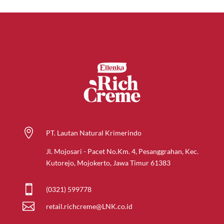

PT. Lautan Natural Krimerindo
Jl. Mojosari - Pacet No.Km. 4, Pesanggrahan, Kec.
Kutorejo, Mojokerto, Jawa Timur 61383

(0321) 599778

retail.richcreme@LNK.co.id