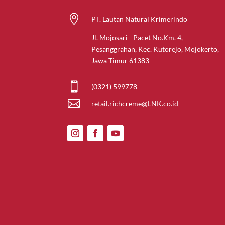

PT. Lautan Natural Krimerindo
Jl. Mojosari - Pacet No.Km. 4,
Pesanggrahan, Kec. Kutorejo, Mojokerto,
Jawa Timur 61383

(0321) 599778

retail.richcreme@LNK.co.id