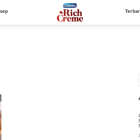
sep
Terba