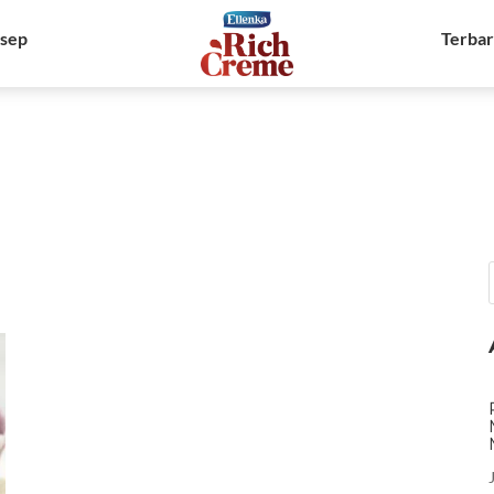
sep
Terba