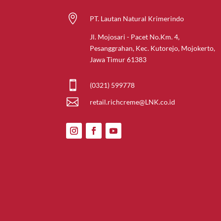

PT. Lautan Natural Krimerindo
Jl. Mojosari - Pacet No.Km. 4,
Pesanggrahan, Kec. Kutorejo, Mojokerto,
Jawa Timur 61383

(0321) 599778

retail.richcreme@LNK.co.id