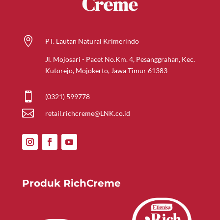

PT. Lautan Natural Krimerindo
Jl. Mojosari - Pacet No.Km. 4, Pesanggrahan, Kec.
Kutorejo, Mojokerto, Jawa Timur 61383

(0321) 599778

retail.richcreme@LNK.co.id
Produk RichCreme