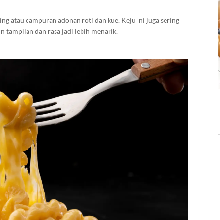
ing atau campuran adonan roti dan kue. Keju ini juga sering
in tampilan dan rasa jadi lebih menarik.