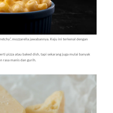
retchy”, mozzarella jawabannya. Keju ini terkenal dengan
ti pizza atau baked dish, tapi sekarang juga mulai banyak
n rasa manis dan gurih.