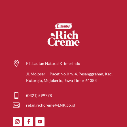

PT. Lautan Natural Krimerindo
Jl. Mojosari - Pacet No.Km. 4, Pesanggrahan, Kec.
Kutorejo, Mojokerto, Jawa Timur 61383

(0321) 599778

retail.richcreme@LNK.co.id