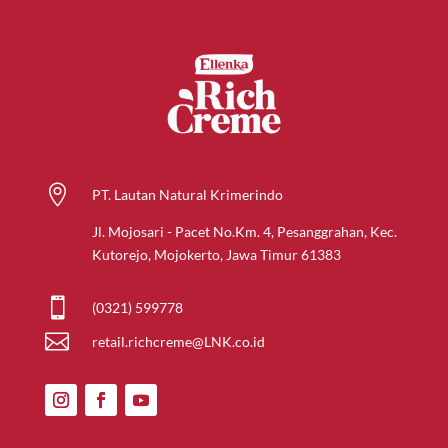

PT. Lautan Natural Krimerindo
Jl. Mojosari - Pacet No.Km. 4, Pesanggrahan, Kec.
Kutorejo, Mojokerto, Jawa Timur 61383

(0321) 599778

retail.richcreme@LNK.co.id