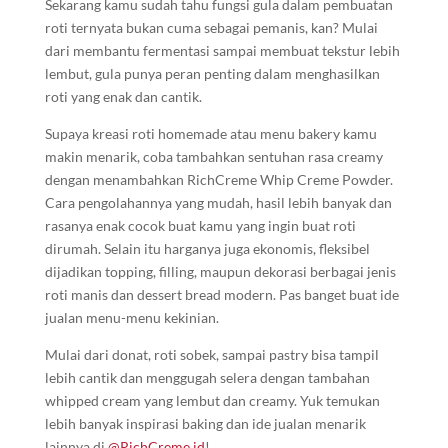
Sekarang kamu sudah tahu fungsi gula dalam pembuatan
roti ternyata bukan cuma sebagai pemanis, kan? Mulai
dari membantu fermentasi sampai membuat tekstur lebih
lembut, gula punya peran penting dalam menghasilkan
roti yang enak dan cantik.
Supaya kreasi roti homemade atau menu bakery kamu
makin menarik, coba tambahkan sentuhan rasa creamy
dengan menambahkan RichCreme Whip Creme Powder.
Cara pengolahannya yang mudah, hasil lebih banyak dan
rasanya enak cocok buat kamu yang ingin buat roti
dirumah. Selain itu harganya juga ekonomis, fleksibel
dijadikan topping, filling, maupun dekorasi berbagai jenis
roti manis dan dessert bread modern. Pas banget buat ide
jualan menu-menu kekinian.
Mulai dari donat, roti sobek, sampai pastry bisa tampil
lebih cantik dan menggugah selera dengan tambahan
whipped cream yang lembut dan creamy. Yuk temukan
lebih banyak inspirasi baking dan ide jualan menarik
lainnya di
@RichCreme.id
!