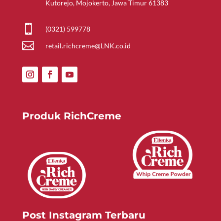
Kutorejo, Mojokerto, Jawa Timur 61383

(0321) 599778

retail.richcreme@LNK.co.id
Produk RichCreme
Post Instagram Terbaru