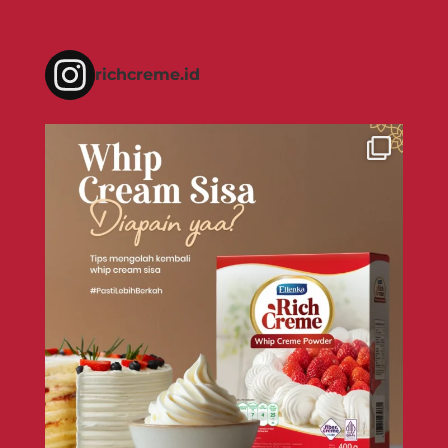
richcreme.id