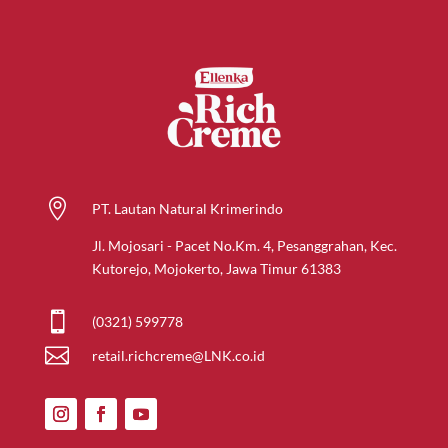

PT. Lautan Natural Krimerindo
Jl. Mojosari - Pacet No.Km. 4, Pesanggrahan, Kec.
Kutorejo, Mojokerto, Jawa Timur 61383

(0321) 599778

retail.richcreme@LNK.co.id