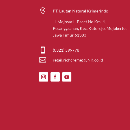

PT. Lautan Natural Krimerindo
Jl. Mojosari - Pacet No.Km. 4,
Pesanggrahan, Kec. Kutorejo, Mojokerto,
Jawa Timur 61383

(0321) 599778

retail.richcreme@LNK.co.id