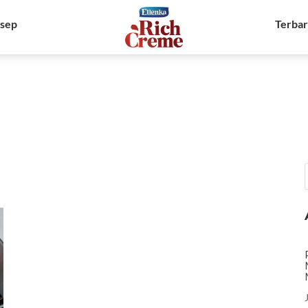
sep
Terba