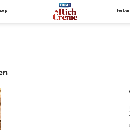
sep
Terba
en