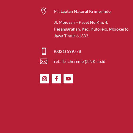

PT. Lautan Natural Krimerindo
Jl. Mojosari - Pacet No.Km. 4,
Pesanggrahan, Kec. Kutorejo, Mojokerto,
Jawa Timur 61383

(0321) 599778

retail.richcreme@LNK.co.id