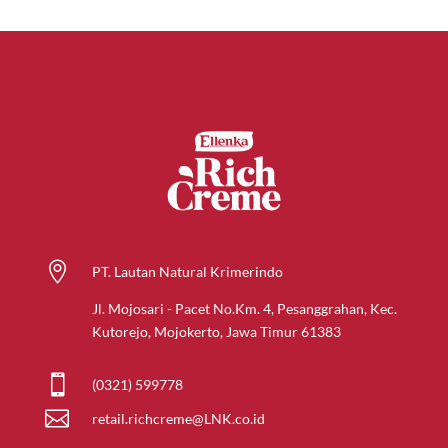

PT. Lautan Natural Krimerindo
Jl. Mojosari - Pacet No.Km. 4, Pesanggrahan, Kec.
Kutorejo, Mojokerto, Jawa Timur 61383

(0321) 599778

retail.richcreme@LNK.co.id