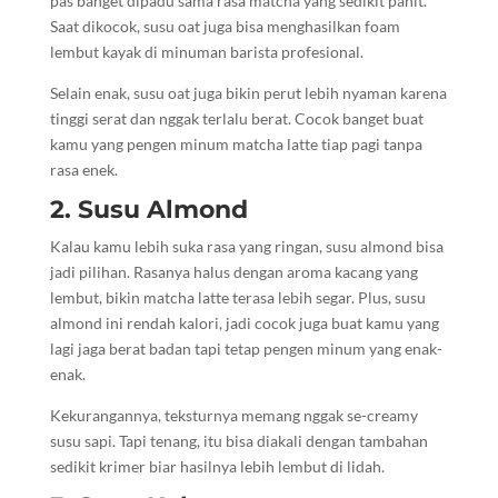
pas banget dipadu sama rasa matcha yang sedikit pahit.
Saat dikocok, susu oat juga bisa menghasilkan foam
lembut kayak di minuman barista profesional.
Selain enak, susu oat juga bikin perut lebih nyaman karena
tinggi serat dan nggak terlalu berat. Cocok banget buat
kamu yang pengen minum matcha latte tiap pagi tanpa
rasa enek.
2. Susu Almond
Kalau kamu lebih suka rasa yang ringan, susu almond bisa
jadi pilihan. Rasanya halus dengan aroma kacang yang
lembut, bikin matcha latte terasa lebih segar. Plus, susu
almond ini rendah kalori, jadi cocok juga buat kamu yang
lagi jaga berat badan tapi tetap pengen minum yang enak-
enak.
Kekurangannya, teksturnya memang nggak se-creamy
susu sapi. Tapi tenang, itu bisa diakali dengan tambahan
sedikit krimer biar hasilnya lebih lembut di lidah.