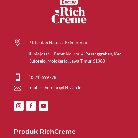

PT. Lautan Natural Krimerindo
Jl. Mojosari - Pacet No.Km. 4, Pesanggrahan, Kec.
Kutorejo, Mojokerto, Jawa Timur 61383

(0321) 599778

retail.richcreme@LNK.co.id
Produk RichCreme