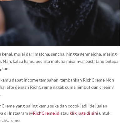
u kenal, mulai dari matcha, sencha, hingga genmaicha, masing-
. Nah, kalau kamu pecinta matcha misalnya, pasti tahu betapa
gkan.
ikin kamu dapat income tambahan, tambahkan RichCreme Non
cha latte dengan RichCreme nggak cuma lembut dan creamy,
.
chCreme yang paling kamu suka dan cocok jadi ide jualan
ya di Instagram
@RichCreme.id
atau
klik juga di sini
untuk
 RichCreme.