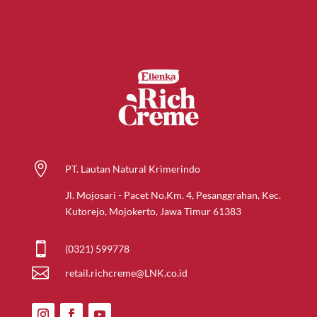

PT. Lautan Natural Krimerindo
Jl. Mojosari - Pacet No.Km. 4, Pesanggrahan, Kec.
Kutorejo, Mojokerto, Jawa Timur 61383

(0321) 599778

retail.richcreme@LNK.co.id