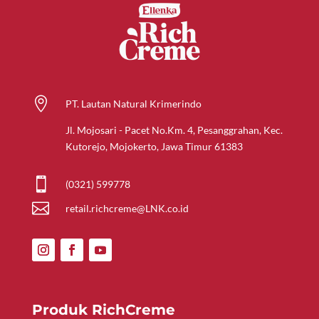

PT. Lautan Natural Krimerindo
Jl. Mojosari - Pacet No.Km. 4, Pesanggrahan, Kec.
Kutorejo, Mojokerto, Jawa Timur 61383

(0321) 599778

retail.richcreme@LNK.co.id
Produk RichCreme