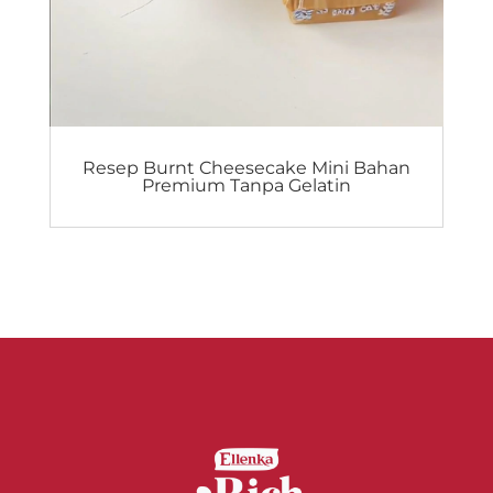
Resep Burnt Cheesecake Mini Bahan
Premium Tanpa Gelatin