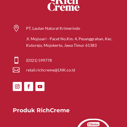

PT. Lautan Natural Krimerindo
Jl. Mojosari - Pacet No.Km. 4, Pesanggrahan, Kec.
Kutorejo, Mojokerto, Jawa Timur 61383

(0321) 599778

retail.richcreme@LNK.co.id
Produk RichCreme