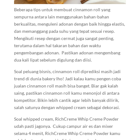
Beberapa tips untuk membuat cinnamon roll yang
sempurna antara lain menggunakan bahan-bahan
berkualitas, menguleni adonan dengan baik hingga elastis,
dan memanggang pada suhu yang tepat sesuai resep.
Mengikuti resep dengan cermat juga sangat penting,
terutama dalam hal takaran bahan dan waktu
pengembangan adonan. Pastikan adonan mengembang
dua kali lipat sebelum digulung dan diisi.
Soal peluang bisnis, cinnamon roll diprediksi masih jadi
trend di dunia bakery lho! Jadi kalau kamu pengen coba
jualan cinnamon roll masih bisa banget. Biar gak kalah
saing, pastikan cinnamon roll kamu menonjol di antara
kompetitor. Bikin lebih cantik agar lebih banyak dilirik,
salah satunya dengan whipped cream sebagai dekorasi.
Soal whipped cream, RichCreme Whip Creme Powder
udah pasti jagonya.
Cukup campur air es dan mixer
selama 4 menit, RichCreme Whip Creme Powder kamu