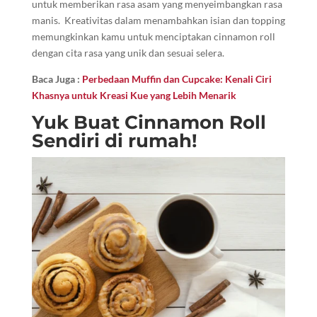
untuk memberikan rasa asam yang menyeimbangkan rasa
manis. Kreativitas dalam menambahkan isian dan topping
memungkinkan kamu untuk menciptakan cinnamon roll
dengan cita rasa yang unik dan sesuai selera.
Baca Juga :
Perbedaan Muffin dan Cupcake: Kenali Ciri
Khasnya untuk Kreasi Kue yang Lebih Menarik
Yuk Buat Cinnamon Roll
Sendiri di rumah!