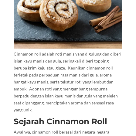
Cinnamon roll adalah roti manis yang digulung dan diberi
isian kayu manis dan gula, seringkali diberi topping
berupa krim keju atau glaze. Keunikan cinnamon roll
terletak pada perpaduan rasa manis dari gula, aroma
hangat kayu manis, serta tekstur roti yang lembut dan
empuk. Adonan roti yang mengembang sempurna
berpadu dengan isian kayu manis dan gula yang meleleh
saat dipanggang, menciptakan aroma dan sensasi rasa
yang unik.
Sejarah Cinnamon Roll
Awalnya, cinnamon roll berasal dari negara-negara