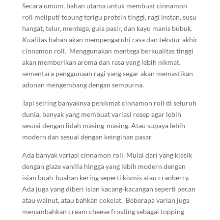
Secara umum, bahan utama untuk membuat cinnamon
roll meliputi tepung terigu protein tinggi, ragi instan, susu
hangat, telur, mentega, gula pasir, dan kayu manis bubuk.
Kualitas bahan akan mempengaruhi rasa dan tekstur akhir
cinnamon roll. Menggunakan mentega berkualitas tinggi
akan memberikan aroma dan rasa yang lebih nikmat,
sementara penggunaan ragi yang segar akan memastikan
adonan mengembang dengan sempurna.
Tapi seiring banyaknya penikmat cinnamon roll di seluruh
dunia, banyak yang membuat variasi resep agar lebih
sesuai dengan lidah masing-masing. Atau supaya lebih
modern dan sesuai dengan keinginan pasar.
Ada banyak variasi cinnamon roll. Mulai dari yang klasik
dengan glaze vanilla hingga yang lebih modern dengan
isian buah-buahan kering seperti kismis atau cranberry.
Ada juga yang diberi isian kacang-kacangan seperti pecan
atau walnut, atau bahkan cokelat. Beberapa varian juga
menambahkan cream cheese frosting sebagai topping