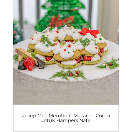
Resep Cara Membuat Macaron, Cocok
untuk Hampers Natal