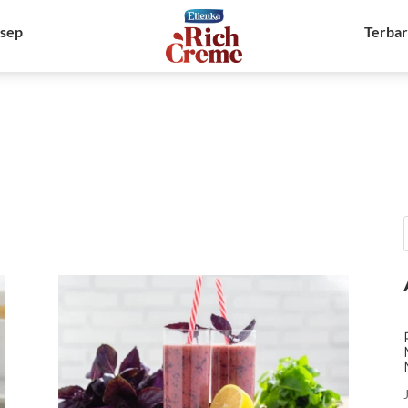
sep
Terba