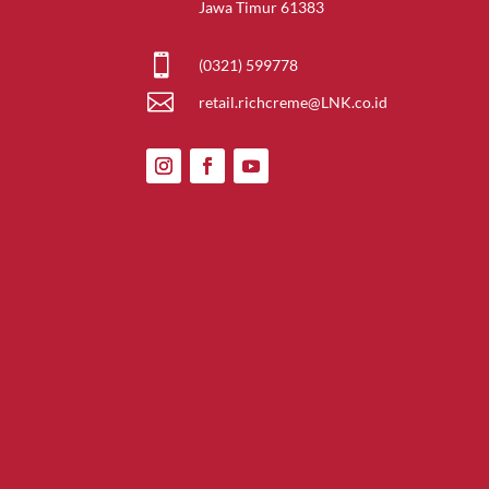
Jawa Timur 61383

(0321) 599778

retail.richcreme@LNK.co.id