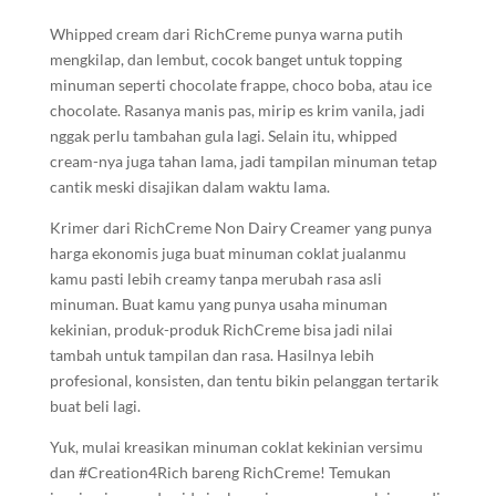
Whipped cream dari RichCreme punya warna putih
mengkilap, dan lembut, cocok banget untuk topping
minuman seperti chocolate frappe, choco boba, atau ice
chocolate. Rasanya manis pas, mirip es krim vanila, jadi
nggak perlu tambahan gula lagi. Selain itu, whipped
cream-nya juga tahan lama, jadi tampilan minuman tetap
cantik meski disajikan dalam waktu lama.
Krimer dari RichCreme Non Dairy Creamer yang punya
harga ekonomis juga buat minuman coklat jualanmu
kamu pasti lebih creamy tanpa merubah rasa asli
minuman.
Buat kamu yang punya usaha minuman
kekinian, produk-produk RichCreme bisa jadi nilai
tambah untuk tampilan dan rasa. Hasilnya lebih
profesional, konsisten, dan tentu bikin pelanggan tertarik
buat beli lagi.
Yuk, mulai kreasikan minuman coklat kekinian versimu
dan #Creation4Rich bareng RichCreme! Temukan