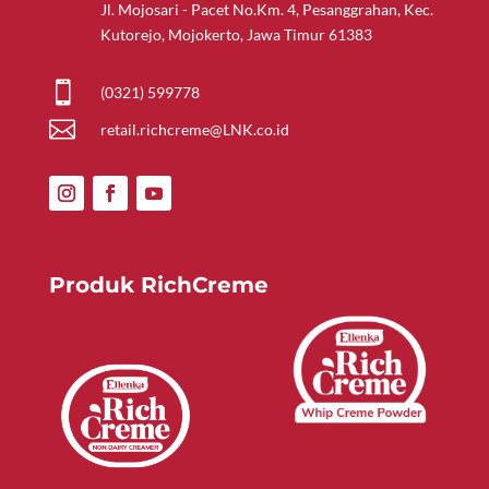
Jl. Mojosari - Pacet No.Km. 4, Pesanggrahan, Kec.
Kutorejo, Mojokerto, Jawa Timur 61383

(0321) 599778

retail.richcreme@LNK.co.id
Produk RichCreme