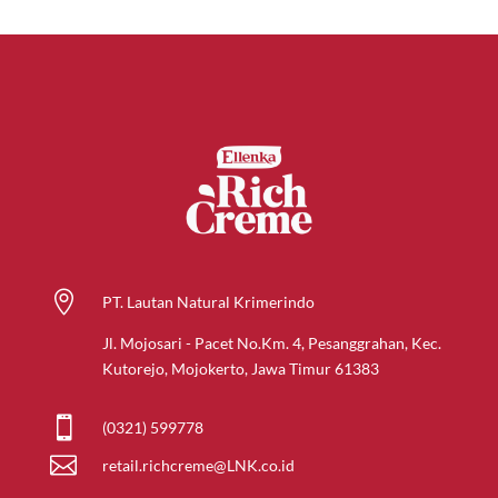

PT. Lautan Natural Krimerindo
Jl. Mojosari - Pacet No.Km. 4, Pesanggrahan, Kec.
Kutorejo, Mojokerto, Jawa Timur 61383

(0321) 599778

retail.richcreme@LNK.co.id