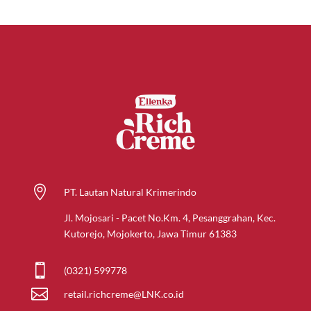

PT. Lautan Natural Krimerindo
Jl. Mojosari - Pacet No.Km. 4, Pesanggrahan, Kec.
Kutorejo, Mojokerto, Jawa Timur 61383

(0321) 599778

retail.richcreme@LNK.co.id