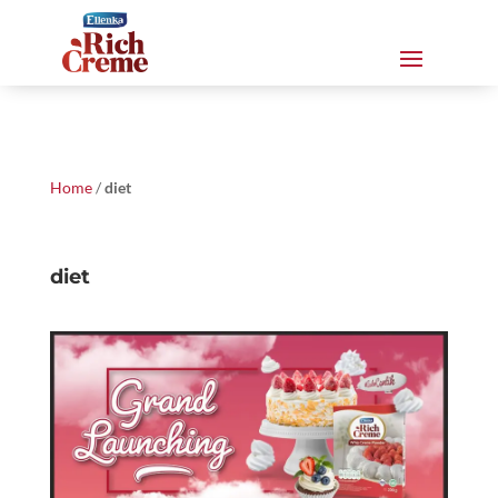
Home
/
diet
diet