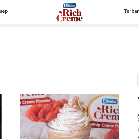
sep
Terba